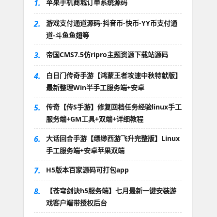
1.
苹果手机商城订单系统源码
2.
游戏支付通道源码-抖音币-快币-YY币支付通
道-斗鱼鱼翅等
3.
帝国CMS7.5仿ripro主题资源下载站源码
4.
白日门传奇手游【鸿蒙王者攻速中秋特献版】
最新整理Win半手工服务端+安卓
5.
传奇【传S手游】修复回档任务经验linux手工
服务端+GM工具+双端+详细教程
6.
大话回合手游【缥缈西游飞升完整版】Linux
手工服务端+安卓苹果双端
7.
H5版本百家源码可打包app
8.
【苍穹剑诀h5服务端】七月最新一键安装游
戏客户端带授权后台