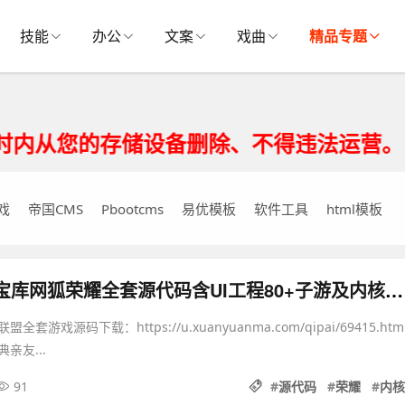
技能
办公
文案
戏曲
精品专题
的存储设备删除、不得违法运营。
戏
帝国CMS
Pbootcms
易优模板
软件工具
html模板
藏宝库网狐荣耀全套源代码含UI工程80+子游及内核源码
游戏源码下载：https://u.xuanyuanma.com/qipai/69415.htm
亲友...
91
#
源代码
#
荣耀
#
内核