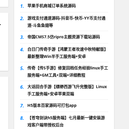
1.
苹果手机商城订单系统源码
2.
游戏支付通道源码-抖音币-快币-YY币支付通
reator源码
道-斗鱼鱼翅等
，
3.
帝国CMS7.5仿ripro主题资源下载站源码
4.
白日门传奇手游【鸿蒙王者攻速中秋特献版】
最新整理Win半手工服务端+安卓
5.
传奇【传S手游】修复回档任务经验linux手工
服务端+GM工具+双端+详细教程
6.
大话回合手游【缥缈西游飞升完整版】Linux
手工服务端+安卓苹果双端
7.
H5版本百家源码可打包app
8.
【苍穹剑诀h5服务端】七月最新一键安装游
戏客户端带授权后台