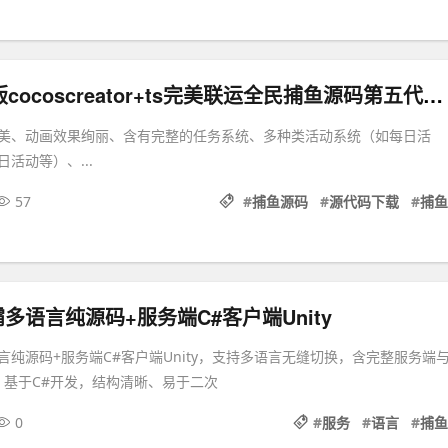
ocoscreator+ts完美联运全民捕鱼源码第五代捕鱼源代码下载
美、动画效果绚丽、含有完整的任务系统、多种类活动系统（如每日活
活动等）、...
57
#
捕鱼源码
#
源代码下载
#
捕鱼
多语言纯源码+服务端C#客户端Unity
言纯源码+服务端C#客户端Unity，支持多语言无缝切换，含完整服务端
码，基于C#开发，结构清晰、易于二次
0
#
服务
#
语言
#
捕鱼