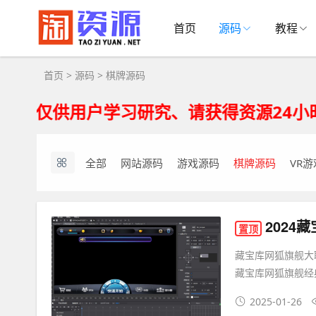
棋牌源码 - 电玩游戏、h5房卡大厅、Cocos纯源码下载
首页
源码
教程
首页
>
源码
>
棋牌源码
用户学习研究、请获得资源24小时内从您
全部
网站源码
游戏源码
棋牌源码
VR游
2024
置顶
藏宝库网狐旗舰大联盟全套
藏宝库网狐旗舰经典
2025-01-26