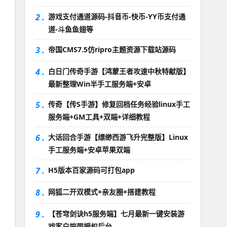
2 .
游戏支付通道源码-抖音币-快币-YY币支付通
道-斗鱼鱼翅等
3 .
帝国CMS7.5仿ripro主题资源下载站源码
4 .
白日门传奇手游【鸿蒙王者攻速中秋特献版】
最新整理Win半手工服务端+安卓
5 .
传奇【传S手游】修复回档任务经验linux手工
服务端+GM工具+双端+详细教程
6 .
大话回合手游【缥缈西游飞升完整版】Linux
手工服务端+安卓苹果双端
7 .
H5版本百家源码可打包app
8 .
网狐二开双模式+亲友圈+搭建教程
9 .
【苍穹剑诀h5服务端】七月最新一键安装游
戏客户端带授权后台