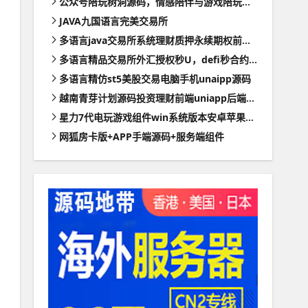
公众号陪玩树洞源码，情感陪伴与游戏陪玩的程序
JAVA九国语言完美交易所
多语言java交易所系统理财质押永续期权前端uianpp
多语言精品交易所外汇授权秒U，defi秒合约理财VUE源码带部署文档
多语言精仿st5美股交易电脑手机unaipp源码
越南青芽计划源码投资理财前端uniapp后端webman全开源
星力7代电玩游戏组件win系统版本安卓苹果PC支持三网通带视频搭建教程
网狐房卡版+APP手端源码+服务端组件