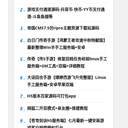
2 .
游戏支付通道源码-抖音币-快币-YY币支付通
道-斗鱼鱼翅等
3 .
帝国CMS7.5仿ripro主题资源下载站源码
4 .
白日门传奇手游【鸿蒙王者攻速中秋特献版】
最新整理Win半手工服务端+安卓
5 .
传奇【传S手游】修复回档任务经验linux手工
服务端+GM工具+双端+详细教程
6 .
大话回合手游【缥缈西游飞升完整版】Linux
手工服务端+安卓苹果双端
7 .
H5版本百家源码可打包app
8 .
网狐二开双模式+亲友圈+搭建教程
9 .
【苍穹剑诀h5服务端】七月最新一键安装游
戏客户端带授权后台