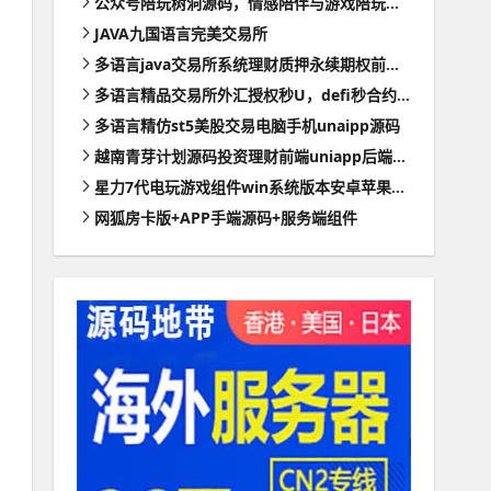
公众号陪玩树洞源码，情感陪伴与游戏陪玩的程序
JAVA九国语言完美交易所
多语言java交易所系统理财质押永续期权前端uianpp
多语言精品交易所外汇授权秒U，defi秒合约理财VUE源码带部署文档
多语言精仿st5美股交易电脑手机unaipp源码
越南青芽计划源码投资理财前端uniapp后端webman全开源
星力7代电玩游戏组件win系统版本安卓苹果PC支持三网通带视频搭建教程
网狐房卡版+APP手端源码+服务端组件