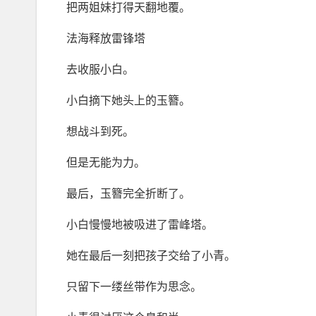
把两姐妹打得天翻地覆。
法海释放雷锋塔
去收服小白。
小白摘下她头上的玉簪。
想战斗到死。
但是无能为力。
最后，玉簪完全折断了。
小白慢慢地被吸进了雷峰塔。
她在最后一刻把孩子交给了小青。
只留下一缕丝带作为思念。