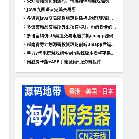
公众号陪玩树洞源码，情感陪伴与游戏陪玩的程序
JAVA九国语言完美交易所
多语言java交易所系统理财质押永续期权前端uianpp
多语言精品交易所外汇授权秒U，defi秒合约理财VUE源码带部署文档
多语言精仿st5美股交易电脑手机unaipp源码
越南青芽计划源码投资理财前端uniapp后端webman全开源
星力7代电玩游戏组件win系统版本安卓苹果PC支持三网通带视频搭建教程
网狐房卡版+APP手端源码+服务端组件