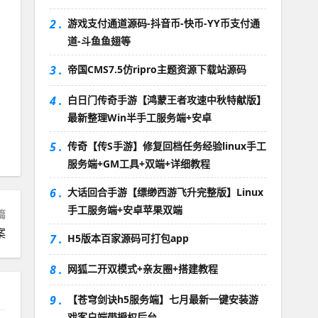
2 .
游戏支付通道源码-抖音币-快币-YY币支付通
道-斗鱼鱼翅等
3 .
帝国CMS7.5仿ripro主题资源下载站源码
4 .
白日门传奇手游【鸿蒙王者攻速中秋特献版】
最新整理Win半手工服务端+安卓
5 .
传奇【传S手游】修复回档任务经验linux手工
服务端+GM工具+双端+详细教程
6 .
大话回合手游【缥缈西游飞升完整版】Linux
手工服务端+安卓苹果双端
篇
案
7 .
H5版本百家源码可打包app
8 .
网狐二开双模式+亲友圈+搭建教程
9 .
【苍穹剑诀h5服务端】七月最新一键安装游
戏客户端带授权后台