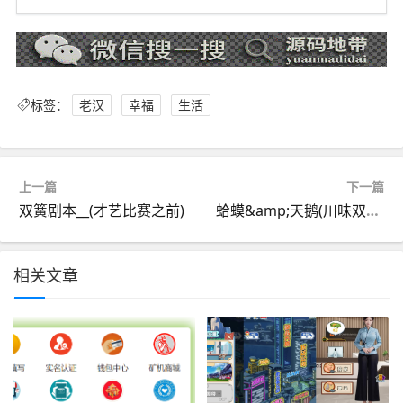
标签：
老汉
幸福
生活
上一篇
下一篇
双簧剧本__(才艺比赛之前)
蛤蟆&amp;天鹅(川味双簧剧本)之蛤蟆出场*爆笑*吐血*
相关文章