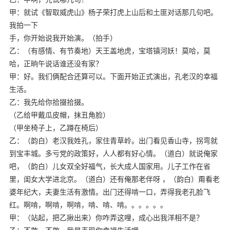
甲：就试《智取威虎山》杨子荣打虎上山后和土匪对话那几句吧。
我拍一下
手，你开始说我开始演。（拍手）
乙：（有感情、有节奏地）天王盖地虎，宝塔镇河妖！莫哈，莫
哈，正晌午说话谁还没有家？
甲：好。我们俩配合还算可以。下面开始正式演出，孔老汉的幸福
生活。
乙：我先给你拾掇拾掇。
（乙给甲戴瓜皮帽，抹丑角脸）
（甲坐椅子上，乙蹲在椅后）
乙：（韵白）老汉我姓孔，家住青草岭。出门看见香山寺，拐弯就
到宝丰城。多亏党的政策好，人人都有好心情。（道白）就说俺家
吧，（韵白）儿女双全好福气，长大成人国家用。儿子工作在省
里，闺女大学进北京。（道白）还有俺那老伴呀 ，（韵白）甭看老
婆年纪大，夫妻生活有激情。出门还得啃一口，弄得我老孔脸飞
红。啊啃，啊啃，啊啃，啃、啃、啃。。。。。。
甲：（站起，把乙揪出来）你咋弄这哩，成心出我洋相不是？