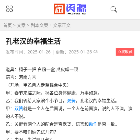
首页
>
文案
>
剧本文案
文章正文
孔老汉的幸福生活
发布时间：2025-01-26
|
更新：2025-01-26
点我收藏
道具：椅子一把 白粉一盒 瓜皮帽一顶
语言：河南方言
（开场，甲乙两人走至舞台中央）
甲：春节来临之际，祝各位身体健康、万事如意。
乙：我们俩给大家演个小节目，
双簧
，孔老汉的幸福生活。
甲：
双簧
就是一个人在后面说，一个人在前面演，说的人不演，演
的人不说。
乙：关键看两个人的配合是否默契，语言和
动作
是否一致。
甲：要不咱们俩先试几句？
乙：中啊，先试哪几句？