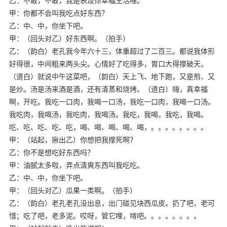
乙：不敢，不敢，我是表现你幸福生活哩。
甲：你都不会叫我吃点好东西？
乙：中、中，你坐下吧。
甲：（回头对乙）好东西啊。（拍手）
乙：（韵白）老孔我今年六十三，体重超过了二百三。都说我体形
好得很，中间粗来两头尖。心情好了吃得多，胃口大得撑破天。
（道白）就说中午这菜吧，（韵白）天上飞、地下跑，又是煎、又
是炒。汤是汤来酒是酒，还有清蒸和烧烤。（道白）嗨，真幸福
啊，开吃。我吃一口肉，我喝一口汤，我吃一口肉，我喝一口汤。
我吃肉，我喝汤，我吃肉，我喝汤。我吃，我喝，我吃，我喝。
吃、吃、吃、吃、吃，喝、喝、喝、喝、喝，。。。。。。。。
甲：（站起，揪出乙）你想把我撑死啊？
乙：你不是想吃好东西吗？
甲：油腻太多啦，弄点清爽东西叫我吃吃。
乙：中、中，你坐下吧。
甲：（回头对乙）瓜果一类啊。（拍手）
乙：（韵白）老孔老孔没出息，出门碰见块西瓜皮。扔了吧，老可
惜；吃了吧，老多泥。哎呀，管它哩，啃吧。。。。。。。。