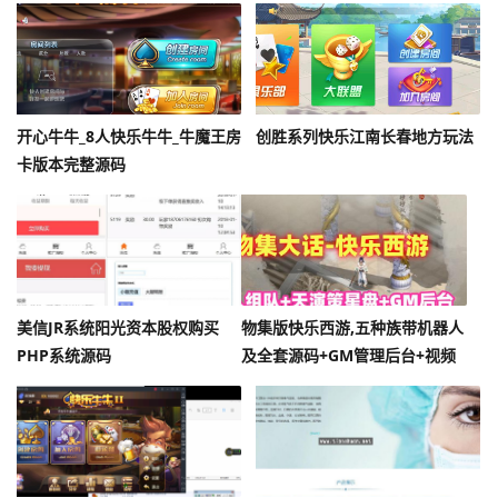
卓苹果端
开心牛牛_8人快乐牛牛_牛魔王房
创胜系列快乐江南长春地方玩法
卡版本完整源码
美信JR系统阳光资本股权购买
物集版快乐西游,五种族带机器人
PHP系统源码
及全套源码+GM管理后台+视频
教程