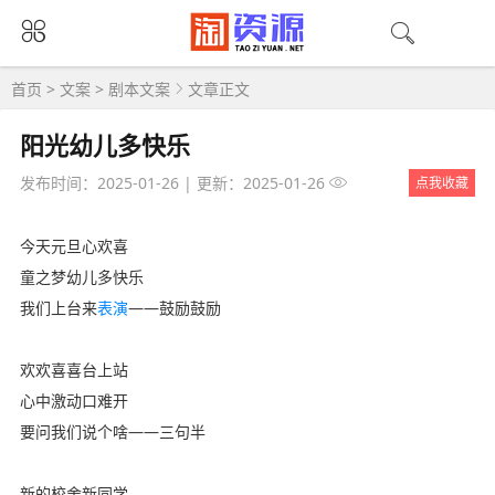
首页
>
文案
>
剧本文案
文章正文
阳光幼儿多快乐
发布时间：2025-01-26
|
更新：2025-01-26
点我收藏
今天元旦心欢喜
童之梦幼儿多快乐
我们上台来
表演
――鼓励鼓励
欢欢喜喜台上站
心中激动口难开
要问我们说个啥――三句半
新的校舍新同学