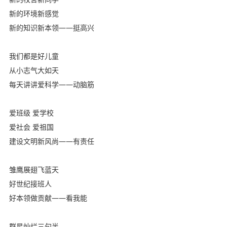
新的环境新感觉
新的知识新本领――挺高兴
我们都是好儿童
从小志气大如天
每天讲讲爱科学――动脑筋
爱班级 爱学校
爱社会 爱祖国
建设文明新风尚――有责任
雏鹰展翅飞蓝天
好世纪接班人
好本领做贡献――看我能
群星灿烂三句半