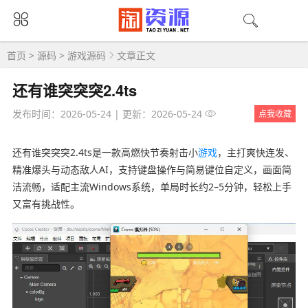
首页
>
源码
>
游戏源码
文章正文
还有谁突突突2.4ts
发布时间：2026-05-24
|
更新：2026-05-24
点我收藏
还有谁突突突2.4ts是一款高燃快节奏射击小
游戏
，主打爽快连发、
精准爆头与动态敌人AI，支持键盘操作与简易键位自定义，画面简
洁流畅，适配主流Windows系统，单局时长约2–5分钟，轻松上手
又富有挑战性。