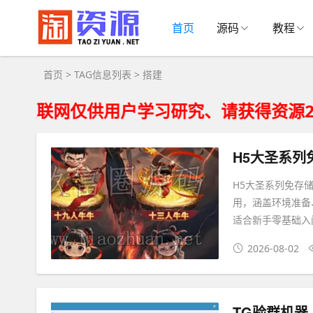
搭建大全 - 搭建相关资源下载
首页
源码
教程
首页
> TAG信息列表 > 搭建
仅供用户学习研究、请获得资源24小时内
H5大圣系列
H5大圣系列免存
用，涵盖环境准备
适合新手零基础入
2026-08-02
TG验群机