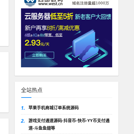
全站热点
1.
苹果手机商城订单系统源码
2.
游戏支付通道源码-抖音币-快币-YY币支付通
道-斗鱼鱼翅等