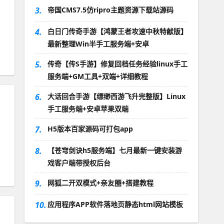
3.
帝国CMS7.5仿ripro主题资源下载站源码
4.
白日门传奇手游【鸿蒙王者攻速中秋特献版】
最新整理Win半手工服务端+安卓
5.
传奇【传S手游】修复回档任务经验linux手工
服务端+GM工具+双端+详细教程
6.
大话回合手游【缥缈西游飞升完整版】Linux
手工服务端+安卓苹果双端
7.
H5版本百家源码可打包app
8.
【苍穹剑诀h5服务端】七月最新一键安装游
戏客户端带授权后台
9.
网狐二开双模式+亲友圈+搭建教程
10.
应用程序APP软件落地页静态html网站模板