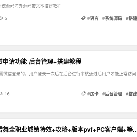
抢单系统源码海外源码带文本搭建教程
6
#
语言
#
系统源码
#
搭建
带申请功能 后台管理+搭建教程
置微信登录的，用户登录一次后在后台进行审核通过后用户才能正常访问
16
#
房卡
#
后台管理
#
搭建
DOF95起源雪舞全职业城镇特效+攻略+版本pvf+PC客户