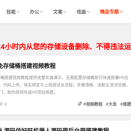
技能
办公
文案
戏曲
精品专题
从您的存储设备删除、不得违法运营。
免存储桶搭建视频教程
储桶搭建视频教程提供完整实操演示，无需配置存储桶即可快速部署H5应
、代码上传、域名绑定与上线调试全流程，步骤清晰、适配主流浏览器，
门，助你高效完成H5项目搭建。
0
#
视频教程
#
大圣
#
搭建
器人源码仿好旺机器人源码带后台带搭建教程