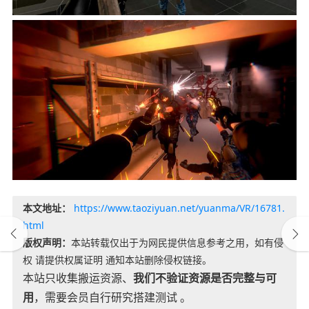
本文地址：
https://www.taoziyuan.net/yuanma/VR/16781.
html
版权声明：
本站转载仅出于为网民提供信息参考之用，如有侵
权 请提供权属证明 通知本站删除侵权链接。
本站只收集搬运资源、
我们不验证资源是否完整与可
用
，需要会员自行研究搭建测试 。