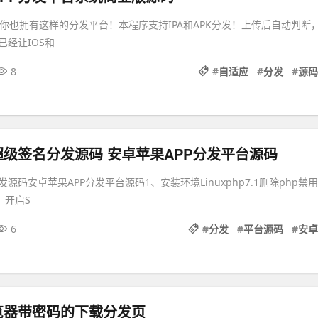
m，你也拥有这样的分发平台！本程序支持IPA和APK分发！上传后自动判断
已经让IOS和
8
#
自适应
#
分发
#
源码
超级签名分发源码 安卓苹果APP分发平台源码
源码安卓苹果APP分发平台源码1、安装环境Linuxphp7.1删除php禁用
、开启S
6
#
分发
#
平台源码
#
安卓
览器带密码的下载分发页