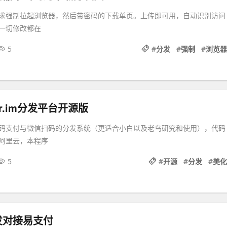
求强制拉起浏览器，然后带密码的下载单页。上传即可用，自动识别访问
一切修改都在
5
#
分发
#
强制
#
浏览器
r.im分发平台开源版
码支付与微信扫码的分发系统（更适合小白以及老鸟研究和使用），代码
阿里云，本程序
5
#
开源
#
分发
#
美化
发对接易支付