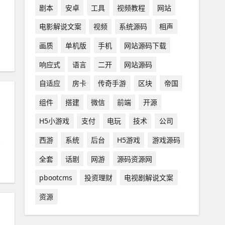
剧本
安卓
工具
视频教程
网站
电影解说文案
视频
系统源码
相声
画质
单机版
手机
网站源码下载
响应式
语言
二开
网站源码
自适应
房卡
传奇手游
区块
帝国
组件
搭建
微信
前端
开源
H5小游戏
支付
电玩
技术
公司
西游
系统
后台
H5游戏
游戏源码
全套
话剧
网游
源码资源网
pbootcms
投资理财
电视剧解说文案
资源