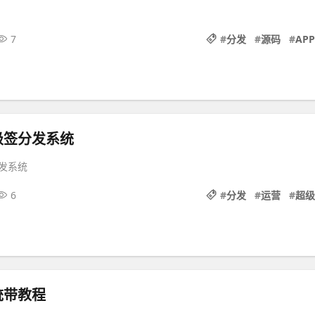
7
#
分发
#
源码
#
APP
级签分发系统
发系统
6
#
分发
#
运营
#
超级
统带教程