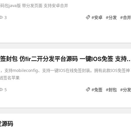
源码包java版 带分发页面 支持安卓合并
3
#
安卓
#
分发
#
合并
新在线IOS免签封包 仿fir二开分发平台源码 一键IOS免签 
，支持mobileconfig、支持一键IOS在线免签封装。拥有此款IOS免签神
钱签名苹果
5
#
免签
#
封包
#
分发
发源码