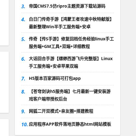
3.
帝国CMS7.5仿ripro主题资源下载站源码
4.
白日门传奇手游【鸿蒙王者攻速中秋特献版】
最新整理Win半手工服务端+安卓
5.
传奇【传S手游】修复回档任务经验linux手工
服务端+GM工具+双端+详细教程
6.
大话回合手游【缥缈西游飞升完整版】Linux
手工服务端+安卓苹果双端
7.
H5版本百家源码可打包app
8.
【苍穹剑诀h5服务端】七月最新一键安装游
戏客户端带授权后台
9.
网狐二开双模式+亲友圈+搭建教程
10.
应用程序APP软件落地页静态html网站模板