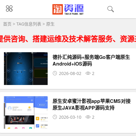
原生大全 - 原生相关资源下载
首页
> TAG信息列表 > 原生
供咨询、搭建运维及技术解答服务、资源来
德扑汇纯源码+服务端Go客户端原生
Android+iOS源码
2026-08-02
2
原生安卓蜜汁影视app苹果CMS对接
原生JAVA影视APP源码支持
PC+WAP+APP
2026-03-10
2