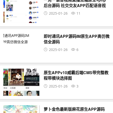
后台源码 社交交友APP匹配语音视
频聊天即时通信源码
2025-01-26
11
即时通讯APP源码IM原生APP高仿微
信全源码
2025-01-26
6
原生APPv10威霸后端CMS带完整教
程带模块选择图
2025-01-26
3
萝卜金色最新版麻花原生APP源码