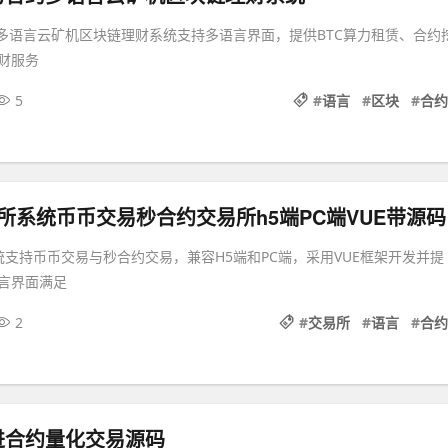
约多语言云矿机区块链理财系统支持多语言界面，提供BTC算力租赁、合约
财服务
5
#
语言
#
区块
#
合约
所系统币币交易秒合约交易所h5端PC端VUE带源码
统支持币币交易与秒合约交易，兼容H5端和PC端，采用VUE框架开发并提
言界面满足
2
#
交易所
#
语言
#
合约
进合约量化交易源码