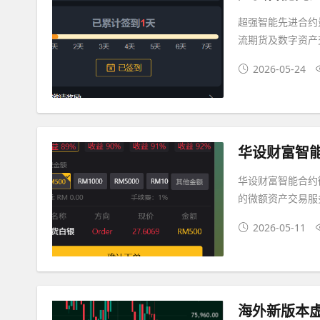
超强智能先进合约
流期货及数字资产
2026-05-24
华设财富智
华设财富智能合约
的微额资产交易服
2026-05-11
海外新版本