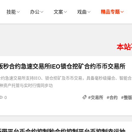
技能
办公
文案
戏曲
精品专题
本站不提供
完整版秒合约急速交易所IEO锁仓挖矿合约币币交易所
秒合约急速交易所支持IEO、锁仓挖矿及币币交易，具备毫秒级撮合、智能合
种资产托管与实时行情同步功
0
#
交易所
#
合约
#
整版
多语言交易所带平台币合约控制秒合约控制平台币控制幸运抽奖控制带开源工程