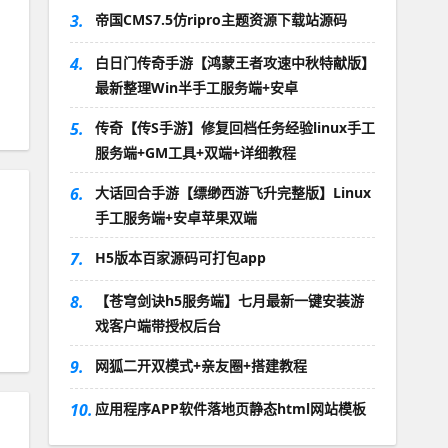
3.
帝国CMS7.5仿ripro主题资源下载站源码
4.
白日门传奇手游【鸿蒙王者攻速中秋特献版】
最新整理Win半手工服务端+安卓
5.
传奇【传S手游】修复回档任务经验linux手工
服务端+GM工具+双端+详细教程
6.
大话回合手游【缥缈西游飞升完整版】Linux
手工服务端+安卓苹果双端
7.
H5版本百家源码可打包app
8.
【苍穹剑诀h5服务端】七月最新一键安装游
戏客户端带授权后台
9.
网狐二开双模式+亲友圈+搭建教程
10.
应用程序APP软件落地页静态html网站模板