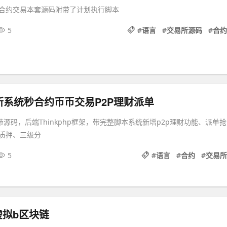
合约交易本套源码附带了计划执行脚本
5
#
语言
#
交易所源码
#
合约
所系统秒合约币币交易P2P理财派单
带源码，后端Thinkphp框架，带完整脚本系统新增p2p理财功能、派单抢
质押、三级分
5
#
语言
#
合约
#
交易所
虚拟b区块链