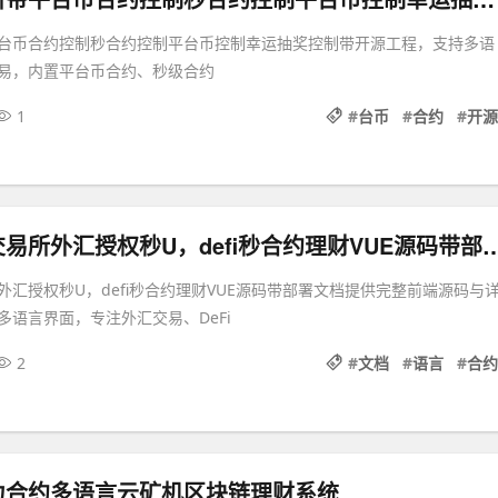
台币合约控制秒合约控制平台币控制幸运抽奖控制带开源工程，支持多语
易，内置平台币合约、秒级合约
1
#
台币
#
合约
#
开源
多语言精品交易所外汇授权秒U，defi秒合约理
外汇授权秒U，defi秒合约理财VUE源码带部署文档提供完整前端源码与
多语言界面，专注外汇交易、DeFi
2
#
文档
#
语言
#
合约
力合约多语言云矿机区块链理财系统