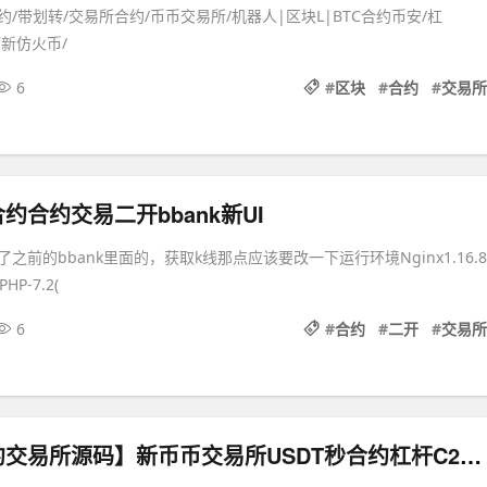
约/带划转/交易所合约/币币交易所/机器人|区块L|BTC合约币安/杠
打新仿火币/
6
#
区块
#
合约
#
交易所
约合约交易二开bbank新UI
之前的bbank里面的，获取k线那点应该要改一下运行环境Nginx1.16.8
HP-7.2(
6
#
合约
#
二开
#
交易所
【区块链合约交易所源码】新币币交易所USDT秒合约杠杆C2C法币交易