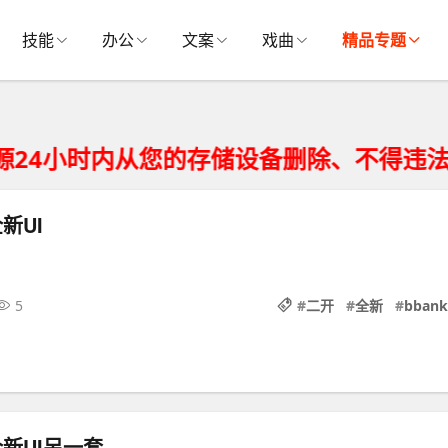
技能
办公
文案
戏曲
精品专题
小时内从您的存储设备删除、不得违法运营
新UI
5
#
二开
#
全新
#
bbank
全新UI另一套