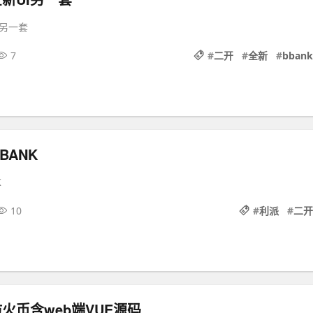
I另一套
7
#
二开
#
全新
#
bbank
BANK
K
10
#
利派
#
二开
仿火币含web端VUE源码