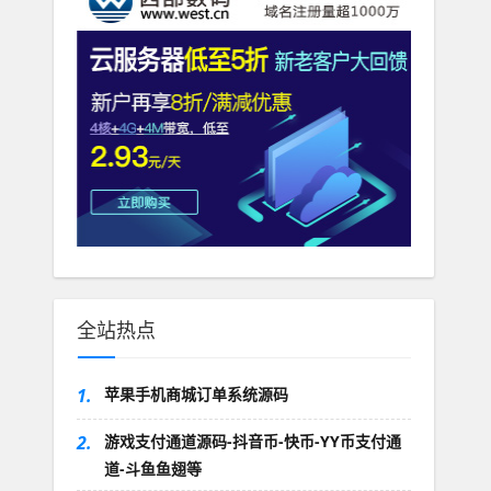
全站热点
1.
苹果手机商城订单系统源码
2.
游戏支付通道源码-抖音币-快币-YY币支付通
道-斗鱼鱼翅等