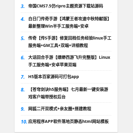
3.
帝国CMS7.5仿ripro主题资源下载站源码
4.
白日门传奇手游【鸿蒙王者攻速中秋特献版】
最新整理Win半手工服务端+安卓
5.
传奇【传S手游】修复回档任务经验linux手工
服务端+GM工具+双端+详细教程
6.
大话回合手游【缥缈西游飞升完整版】Linux
手工服务端+安卓苹果双端
7.
H5版本百家源码可打包app
8.
【苍穹剑诀h5服务端】七月最新一键安装游
戏客户端带授权后台
9.
网狐二开双模式+亲友圈+搭建教程
10.
应用程序APP软件落地页静态html网站模板