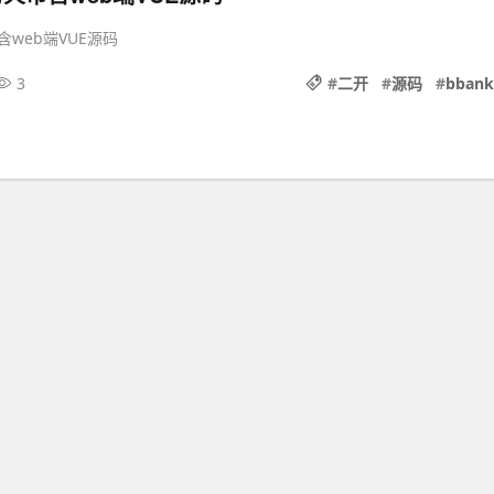
含web端VUE源码
3
#
二开
#
源码
#
bbank