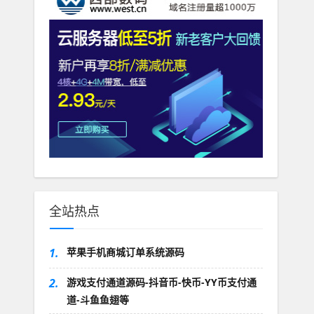
全站热点
1.
苹果手机商城订单系统源码
2.
游戏支付通道源码-抖音币-快币-YY币支付通
道-斗鱼鱼翅等