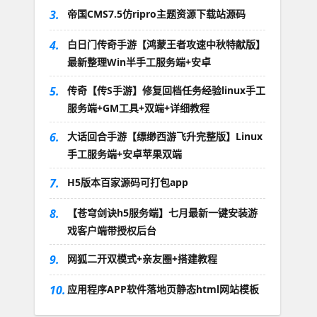
3.
帝国CMS7.5仿ripro主题资源下载站源码
4.
白日门传奇手游【鸿蒙王者攻速中秋特献版】
最新整理Win半手工服务端+安卓
5.
传奇【传S手游】修复回档任务经验linux手工
服务端+GM工具+双端+详细教程
6.
大话回合手游【缥缈西游飞升完整版】Linux
手工服务端+安卓苹果双端
7.
H5版本百家源码可打包app
8.
【苍穹剑诀h5服务端】七月最新一键安装游
戏客户端带授权后台
9.
网狐二开双模式+亲友圈+搭建教程
10.
应用程序APP软件落地页静态html网站模板