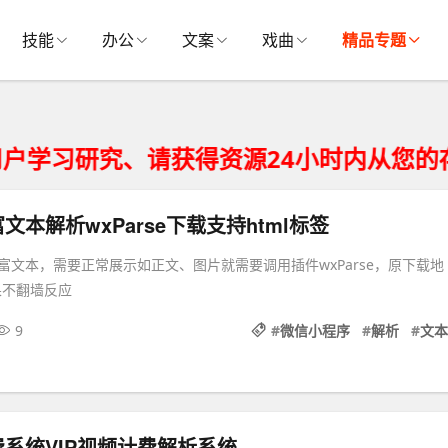
技能
办公
文案
戏曲
精品专题
习研究、请获得资源24小时内从您的存储
文本解析wxParse下载支持html标签
富文本，需要正常展示如正文、图片就需要调用插件wxParse，原下载地
如果不翻墙反应
9
#
微信小程序
#
解析
#
文本
系统VIP视频计费解析系统