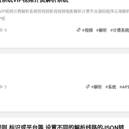
VIP视频计费解析系统短视频影视视频电影解析计费平台源码程序云海解
P视
9
#
视频
#
解析
#
计费系统
5
#
解析
#
系统
#
API
支持自定义规则 标识或平台等 设置不同的解析线路的JSO