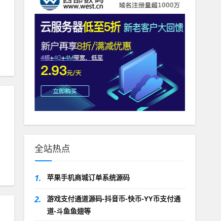
全站热点
1.
苹果手机商城订单系统源码
2.
游戏支付通道源码-抖音币-快币-YY币支付通
道-斗鱼鱼翅等