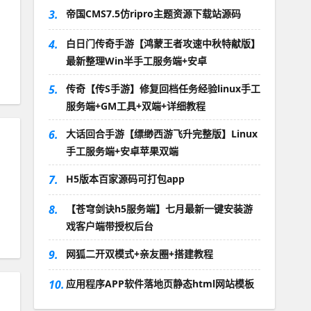
3.
帝国CMS7.5仿ripro主题资源下载站源码
4.
白日门传奇手游【鸿蒙王者攻速中秋特献版】
最新整理Win半手工服务端+安卓
5.
传奇【传S手游】修复回档任务经验linux手工
服务端+GM工具+双端+详细教程
6.
大话回合手游【缥缈西游飞升完整版】Linux
手工服务端+安卓苹果双端
7.
H5版本百家源码可打包app
8.
【苍穹剑诀h5服务端】七月最新一键安装游
戏客户端带授权后台
9.
网狐二开双模式+亲友圈+搭建教程
10.
应用程序APP软件落地页静态html网站模板